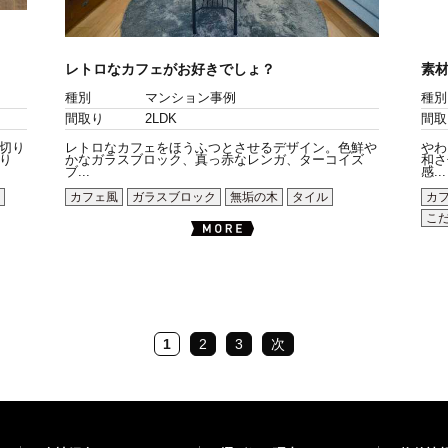
レトロなカフェがお好きでしょ？
素
種別
マンション事例
種別
間取り
2LDK
間取
切り
レトロなカフェをほうふつとさせるデザイン。色鮮や
やわ
り
かなガラスブロック、真っ赤なレンガ、ターコイズ
和さ
ブ...
感...
カフェ風
ガラスブロック
無垢の木
タイル
カ
こ
1
2
3
次