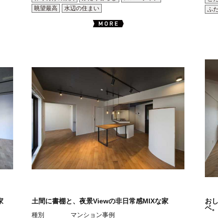
眺望最高
水辺の住まい
ふ
家
土間に書棚と、夜景Viewの非日常感MIXな家
お
ベ
種別
マンション事例