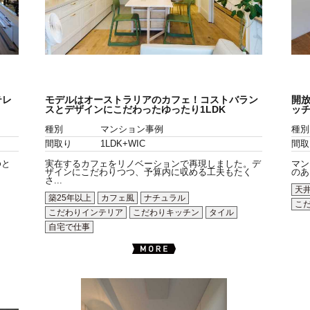
テレ
モデルはオーストラリアのカフェ！コストバラン
開放
スとデザインにこだわったゆったり1LDK
ッ
種別
マンション事例
種別
間取り
1LDK+WIC
間取
ゆと
実在するカフェをリノベーションで再現しました。デ
マン
ザインにこだわりつつ、予算内に収める工夫もたく
のあ
さ...
天
築25年以上
カフェ風
ナチュラル
こ
こだわりインテリア
こだわりキッチン
タイル
自宅で仕事