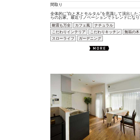
間取り
全体的に”白と木とモルタル”を意識して演出した
らのお家。最近リノベーションでトレンドになりつ.
耐震も万全
カフェ風
ナチュラル
こだわりインテリア
こだわりキッチン
無垢の木
スローライフ
ガーデニング