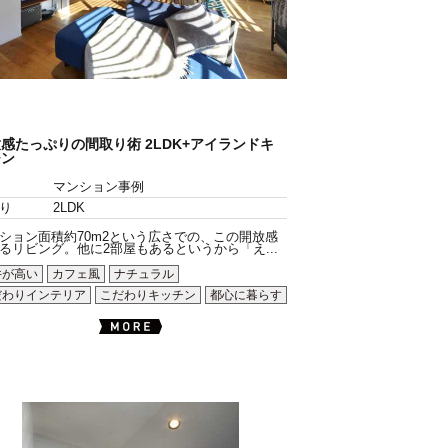
感たっぷりの間取り術 2LDK+アイランドキ
チン
マンション事例
り
2LDK
ション面積約70m2という広さでの、この開放感
るリビング。他に2部屋もあるというから「え...
井が高い
カフェ風
ナチュラル
だわりインテリア
こだわりキッチン
都心に暮らす