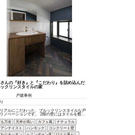
くさんの『好き』と『こだわり』を詰め込んだ
ルックリンスタイルの家
戸建事例
り
リアルにこだわった、ブルックリンスタイルな戸
リノベーションです。 2階の壁にはタイルを数...
震も万全
天井が高い
カフェ風
ナチュラル
ジアンテイスト
ハンモック
コンクリート壁
だわりキッチン
ヘリンボーン床
ひとり暮らし