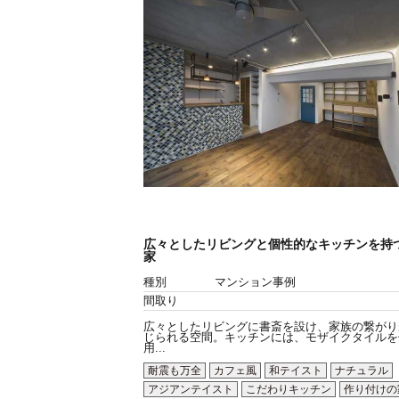
広々としたリビングと個性的なキッチンを持
家
種別
マンション事例
間取り
広々としたリビングに書斎を設け、家族の繋がり
じられる空間。キッチンには、モザイクタイルを
用...
耐震も万全
カフェ風
和テイスト
ナチュラル
アジアンテイスト
こだわりキッチン
作り付けの