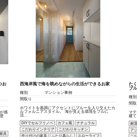
つお
西海岸風で海を眺めながらの生活ができるお家
た
ブ
種別
マンション事例
種別
間取り
間取
ホワイトを基調にアクセントにブルーを入り交えたカ
ルフォルニアスタイル。 海が見える環境をフルに
が感
マテ
活...
使
建て
DIYでセルフリノベ
カフェ風
ナチュラル
耐
こだわりインテリア
こだわりキッチン
ア
家具
作り付けの家具
ふたり暮らし
スローライフ
こ