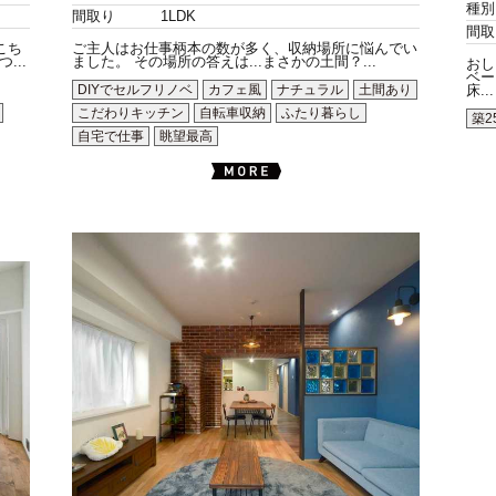
種別
間取り
1LDK
間取
こち
ご主人はお仕事柄本の数が多く、収納場所に悩んでい
..
ました。 その場所の答えは...まさかの土間？...
おし
ベー
DIYでセルフリノベ
カフェ風
ナチュラル
土間あり
床...
こだわりキッチン
自転車収納
ふたり暮らし
築2
自宅で仕事
眺望最高