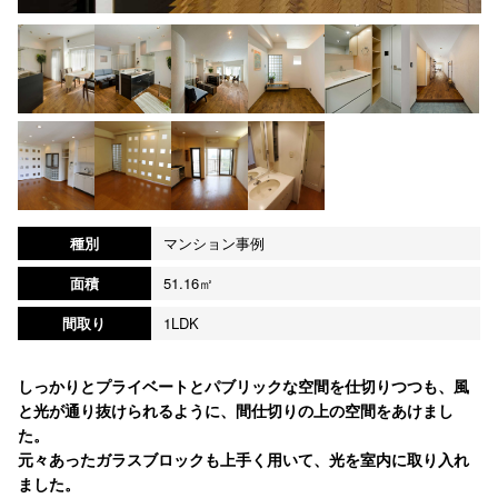
種別
マンション事例
面積
51.16㎡
間取り
1LDK
しっかりとプライベートとパブリックな空間を仕切りつつも、風
と光が通り抜けられるように、間仕切りの上の空間をあけまし
た。
元々あったガラスブロックも上手く用いて、光を室内に取り入れ
ました。