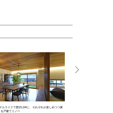
テルライクで贅沢LDKに、それぞれが楽しめつつ家
開放感たっぷりの間取り術 2LD
きる戸建てリノベ