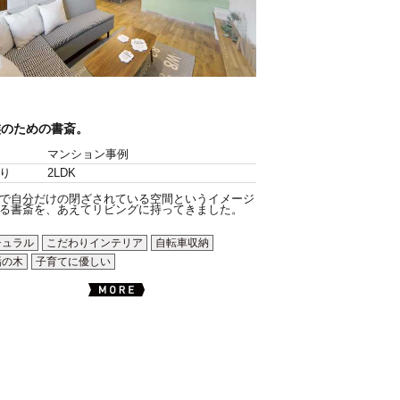
族のための書斎。
マンション事例
り
2LDK
で自分だけの閉ざされている空間というイメージ
る書斎を、あえてリビングに持ってきました。
チュラル
こだわりインテリア
自転車収納
垢の木
子育てに優しい