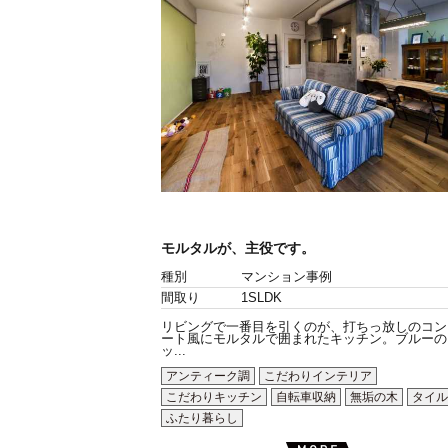
モルタルが、主役です。
種別
マンション事例
間取り
1SLDK
リビングで一番目を引くのが、打ちっ放しのコン
ート風にモルタルで囲まれたキッチン。ブルーの
ッ...
アンティーク調
こだわりインテリア
こだわりキッチン
自転車収納
無垢の木
タイル
ふたり暮らし