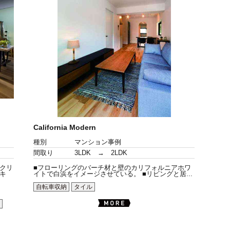
California Modern
種別
マンション事例
間取り
3LDK → 2LDK
クリ
■フローリングのバーチ材と壁のカリフォルニアホワ
キ
イトで白浜をイメージさせている。 ■リビングと居...
自転車収納
タイル