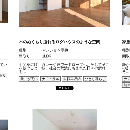
木のぬくもり溢れるログハウスのような空間
家
種別
マンション事例
種別
間取り
1LDK
間取
でい
土間を広げ、ガレージ兼ワードローブへ。そしてそこ
静か
を抜けると一転、社会の荒波にもまれた日々の疲れ
のあ
を...
そ...
あり
天井が高い
ナチュラル
自転車収納
ひとり暮らし
ナ
無