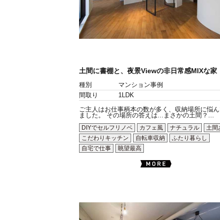
土間に書棚と、夜景Viewの非日常感MIXな家
種別
マンション事例
間取り
1LDK
ご主人はお仕事柄本の数が多く、収納場所に悩ん
ました。 その場所の答えは...まさかの土間？...
DIYでセルフリノベ
カフェ風
ナチュラル
土間
こだわりキッチン
自転車収納
ふたり暮らし
自宅で仕事
眺望最高