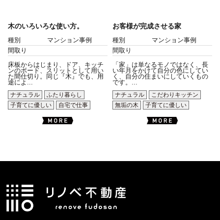
木のいろいろな使い方。
お客様が完成させる家
種別
マンション事例
種別
マンション事例
間取り
間取り
床板からはじまり、ドア、キッチ
「家」は単なるモノではなく、長
ンのボード、スリットとして用い
い年月をかけて自分の色にしてい
た間仕切り。同じ『木』でも、用
く、自分の住まいにしていくもの
途によ...
です。...
ナチュラル
ふたり暮らし
ナチュラル
こだわりキッチン
子育てに優しい
自宅で仕事
無垢の木
子育てに優しい