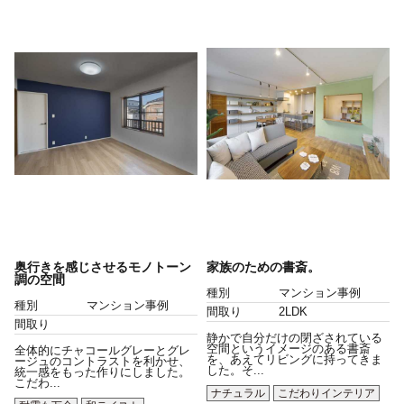
奥行きを感じさせるモノトーン
家族のための書斎。
調の空間
種別
マンション事例
種別
マンション事例
間取り
2LDK
間取り
静かで自分だけの閉ざされている
空間というイメージのある書斎
全体的にチャコールグレーとグレ
を、あえてリビングに持ってきま
ージュのコントラストを利かせ、
した。そ...
統一感をもった作りにしました。
こだわ...
ナチュラル
こだわりインテリア