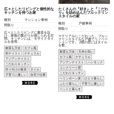
広々としたリビングと個性的な
たくさんの『好き』と『こだわ
キッチンを持つお家
り』を詰め込んだブルックリン
スタイルの家
種別
マンション事例
種別
戸建事例
間取り
間取り
広々としたリビングに書斎を設
け、家族の繋がりが感じられる空
マテリアルにこだわった、ブルッ
間。キッチンには、モザイクタイ
クリンスタイルな戸建てリノベー
ルを使用...
ションです。 2階の壁にはタイル
を数...
耐震も万全
カフェ風
耐震も万全
天井が高い
和テイスト
ナチュラル
カフェ風
ナチュラル
アジアンテイスト
アジアンテイスト
ハンモック
こだわりキッチン
コンクリート壁
作り付けの家具
タイル
こだわりキッチン
子育てに優しい
自宅で仕事
ヘリンボーン床
ひとり暮らし
ふたり暮らし
子育てに優しい
ペットと暮らす