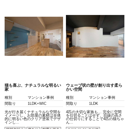
猫も喜ぶ、ナチュラルな明るい
ウェーブ状の壁が創り出す柔ら
家
かい空間
種別
マンション事例
種別
マンション事例
間取り
1LDK+WIC
間取り
1LDK
光が行き届くナチュラルな空間を
4匹の大切な家族も… 完全に空間
イメージし、お部屋の素材は全体
を仕切ることはせず、目線の高さ
的に明るい色のクリア塗装でデザ
の仕切りにすることで4匹の猫ちゃ
インし...
ん...