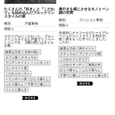
たくさんの『好き』と『こだわ
奥行きを感じさせるモノトーン
り』を詰め込んだブルックリン
調の空間
スタイルの家
種別
マンション事例
種別
戸建事例
間取り
間取り
全体的にチャコールグレーとグレ
ージュのコントラストを利かせ、
マテリアルにこだわった、ブルッ
統一感をもった作りにしました。
クリンスタイルな戸建てリノベー
こだわ...
ションです。 2階の壁にはタイル
を数...
耐震も万全
和テイスト
耐震も万全
天井が高い
ナチュラル
アンティーク調
カフェ風
ナチュラル
こだわりインテリア
アジアンテイスト
ハンモック
こだわりキッチン
無垢の木
コンクリート壁
ひとり暮らし
ふたり暮らし
こだわりキッチン
子育てに優しい
ペットと暮らす
ヘリンボーン床
ひとり暮らし
ふたり暮らし
子育てに優しい
ペットと暮らす