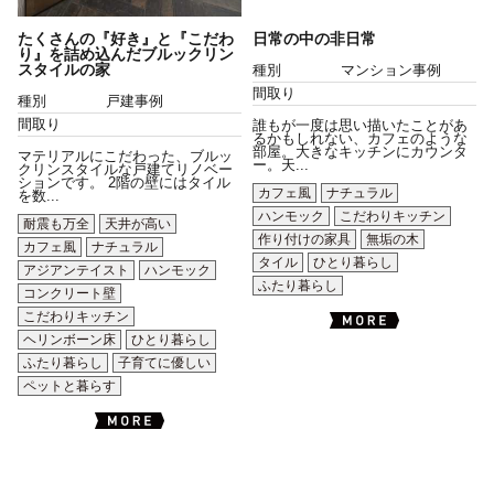
たくさんの『好き』と『こだわ
日常の中の非日常
り』を詰め込んだブルックリン
スタイルの家
種別
マンション事例
間取り
種別
戸建事例
間取り
誰もが一度は思い描いたことがあ
るかもしれない、カフェのような
部屋。大きなキッチンにカウンタ
マテリアルにこだわった、ブルッ
ー。天...
クリンスタイルな戸建てリノベー
ションです。 2階の壁にはタイル
カフェ風
ナチュラル
を数...
ハンモック
こだわりキッチン
耐震も万全
天井が高い
作り付けの家具
無垢の木
カフェ風
ナチュラル
タイル
ひとり暮らし
アジアンテイスト
ハンモック
ふたり暮らし
コンクリート壁
こだわりキッチン
ヘリンボーン床
ひとり暮らし
ふたり暮らし
子育てに優しい
ペットと暮らす