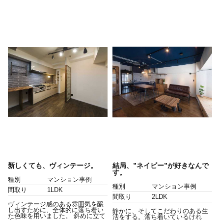
新しくても、ヴィンテージ。
結局、”ネイビー”が好きなんで
す。
種別
マンション事例
種別
マンション事例
間取り
1LDK
間取り
2LDK
ヴィンテージ感のある雰囲気を醸
し出すために、全体的に落ち着い
静かに、そしてこだわりのある生
た色味を用いました。 斜めに立て
活をする。落ち着いているけれ