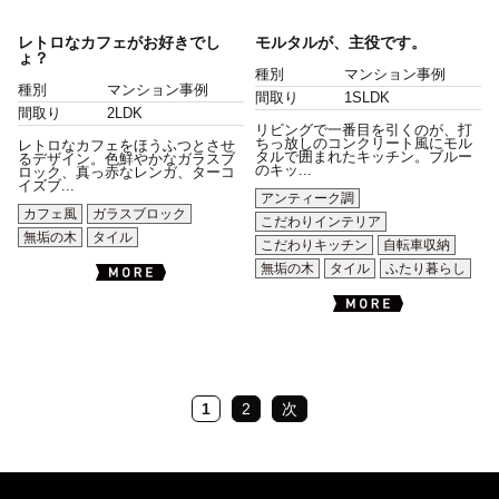
レトロなカフェがお好きでし
モルタルが、主役です。
ょ？
種別
マンション事例
種別
マンション事例
間取り
1SLDK
間取り
2LDK
リビングで一番目を引くのが、打
ちっ放しのコンクリート風にモル
レトロなカフェをほうふつとさせ
タルで囲まれたキッチン。ブルー
るデザイン。色鮮やかなガラスブ
のキッ...
ロック、真っ赤なレンガ、ターコ
イズブ...
アンティーク調
カフェ風
ガラスブロック
こだわりインテリア
無垢の木
タイル
こだわりキッチン
自転車収納
無垢の木
タイル
ふたり暮らし
1
2
次