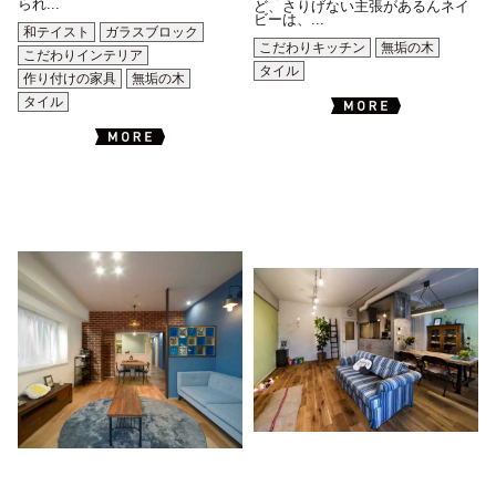
られ...
ど、さりげない主張があるんネイ
ビーは、...
和テイスト
ガラスブロック
こだわりキッチン
無垢の木
こだわりインテリア
タイル
作り付けの家具
無垢の木
タイル