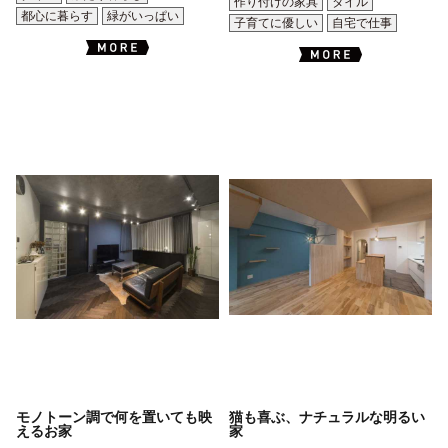
作り付けの家具
タイル
都心に暮らす
緑がいっぱい
子育てに優しい
自宅で仕事
モノトーン調で何を置いても映
猫も喜ぶ、ナチュラルな明るい
えるお家
家