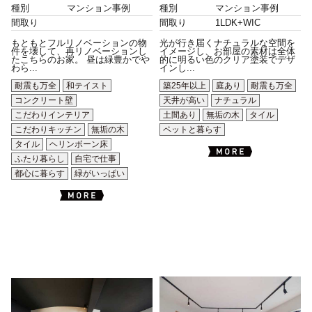
種別
マンション事例
種別
マンション事例
間取り
間取り
1LDK+WIC
もともとフルリノベーションの物
光が行き届くナチュラルな空間を
件を壊して、再リノベーションし
イメージし、お部屋の素材は全体
たこちらのお家。 昼は緑豊かでや
的に明るい色のクリア塗装でデザ
わら...
インし...
耐震も万全
和テイスト
築25年以上
庭あり
耐震も万全
コンクリート壁
天井が高い
ナチュラル
こだわりインテリア
土間あり
無垢の木
タイル
こだわりキッチン
無垢の木
ペットと暮らす
タイル
ヘリンボーン床
ふたり暮らし
自宅で仕事
都心に暮らす
緑がいっぱい