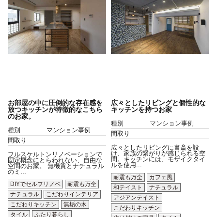
お部屋の中に圧倒的な存在感を
広々としたリビングと個性的な
放つキッチンが特徴的なこちら
キッチンを持つお家
のお家。
種別
マンション事例
種別
マンション事例
間取り
間取り
広々としたリビングに書斎を設
け、家族の繋がりが感じられる空
フルスケルトンリノベーションで
間。キッチンには、モザイクタイ
固定概念にとらわれない、自由な
ルを使用...
空間のお家。 無機質とナチュラル
のミ...
耐震も万全
カフェ風
DIYでセルフリノベ
耐震も万全
和テイスト
ナチュラル
ナチュラル
こだわりインテリア
アジアンテイスト
こだわりキッチン
無垢の木
こだわりキッチン
タイル
ふたり暮らし