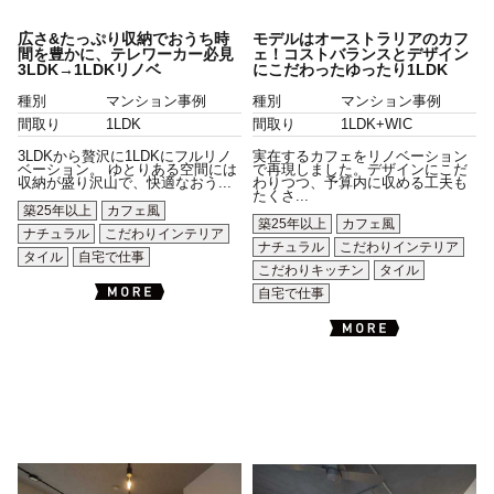
広さ&たっぷり収納でおうち時
モデルはオーストラリアのカフ
間を豊かに、テレワーカー必見
ェ！コストバランスとデザイン
3LDK→1LDKリノベ
にこだわったゆったり1LDK
種別
マンション事例
種別
マンション事例
間取り
1LDK
間取り
1LDK+WIC
3LDKから贅沢に1LDKにフルリノ
実在するカフェをリノベーション
ベーション。 ゆとりある空間には
で再現しました。デザインにこだ
収納が盛り沢山で、快適なおう...
わりつつ、予算内に収める工夫も
たくさ...
築25年以上
カフェ風
築25年以上
カフェ風
ナチュラル
こだわりインテリア
ナチュラル
こだわりインテリア
タイル
自宅で仕事
こだわりキッチン
タイル
自宅で仕事