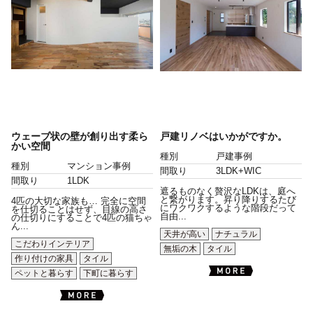
ウェーブ状の壁が創り出す柔ら
戸建リノベはいかがですか。
かい空間
種別
戸建事例
種別
マンション事例
間取り
3LDK+WIC
間取り
1LDK
遮るものなく贅沢なLDKは、庭へ
と繋がります。昇り降りするたび
4匹の大切な家族も… 完全に空間
にワクワクするような階段だって
を仕切ることはせず、目線の高さ
自由...
の仕切りにすることで4匹の猫ちゃ
ん...
天井が高い
ナチュラル
こだわりインテリア
無垢の木
タイル
作り付けの家具
タイル
ペットと暮らす
下町に暮らす