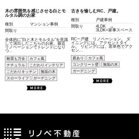
木の雰囲気を感じさせる白とモ
古きを愉しむRC、戸建。
ルタル調のお家
種別
戸建事例
種別
マンション事例
間取り
4LDK →
3LDK+家事スペース
間取り
RC一戸建 リノベーション。 ダ
全体的に”白と木とモルタル”を意識
イニングには、アクセントタイ
して演出したこちらのお家。最近
ル。 リビングには、若草色でアク
リノベーションでトレンドになり
セン...
つ...
庭あり
カフェ風
耐震も万全
カフェ風
コンクリート壁
無垢の木
ナチュラル
こだわりインテリア
ガーデニング
こだわりキッチン
無垢の木
スローライフ
ガーデニング