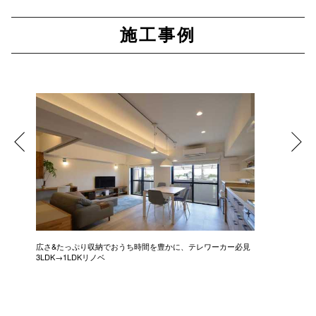
施工事例
広さ&たっぷり収納でおうち時間を豊かに、テレワーカー必見
モデルは
3LDK→1LDKリノベ
にこだわっ